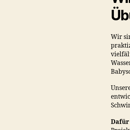
Übu
Wir si
prakti
vielfä
Wasser
Babys
Unsere
entwic
Schwim
Dafür