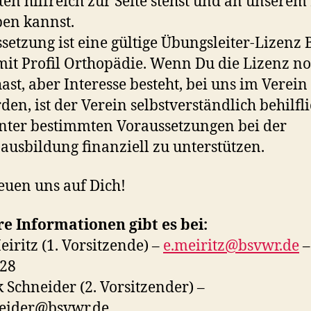
ten hilfreich zur Seite stehst und an unserem
ben kannst.
setzung ist eine gültige Übungsleiter-Lizenz 
mit Profil Orthopädie. Wenn Du die Lizenz n
hast, aber Interesse besteht, bei uns im Verein 
den, ist der Verein selbstverständlich behilfli
nter bestimmten Voraussetzungen bei der
ausbildung finanziell zu unterstützen.
euen uns auf Dich!
e Informationen gibt es bei:
eiritz (1. Vorsitzende) –
e.meiritz@bsvwr.de
–
328
k Schneider (2. Vorsitzender) –
neider@bsvwr.de