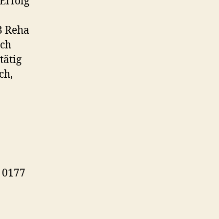
 Erfolg
B Reha
och
tätig
ch,
 0177