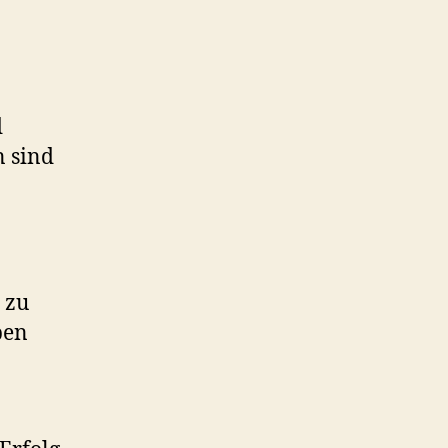
d
n sind
 zu
pen