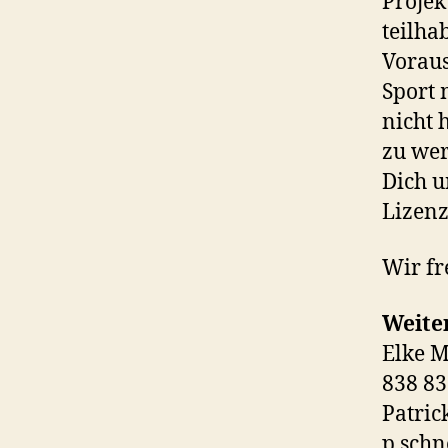
Projek
teilha
Voraus
Sport 
nicht 
zu wer
Dich u
Lizenz
Wir fr
Weiter
Elke M
838 8
Patric
p.sch